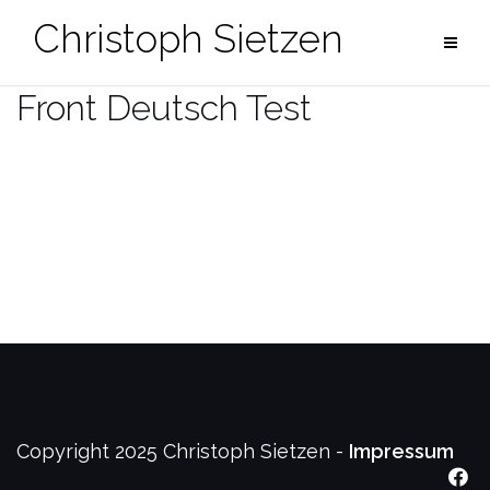
Zum
Christoph Sietzen
Inhalt
springen
Front Deutsch Test
Copyright 2025 Christoph Sietzen -
Impressum