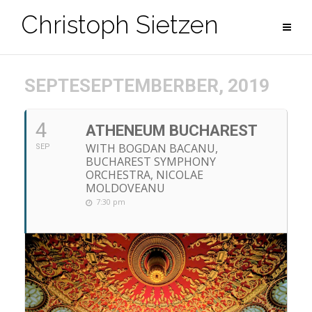
Zum
Christoph Sietzen
Inhalt
springen
SEPTESEPTEMBERBER, 2019
4
ATHENEUM BUCHAREST
WITH BOGDAN BACANU,
SEP
BUCHAREST SYMPHONY
ORCHESTRA, NICOLAE
MOLDOVEANU
7:30 pm