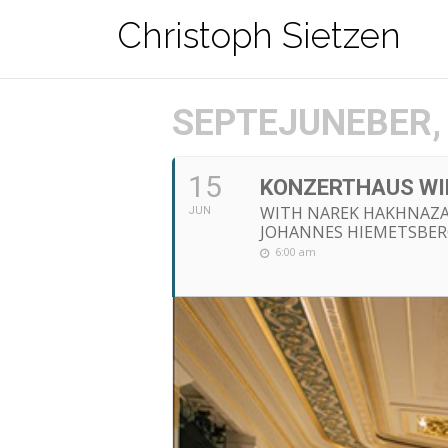
Zum
Christoph Sietzen
Inhalt
springen
SEPTEJUNEBER,
15
KONZERTHAUS WI
WITH NAREK HAKHNAZAR
JUN
JOHANNES HIEMETSBER
6:00 am