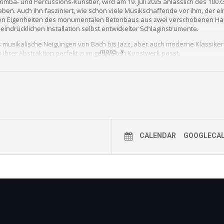
imba- und Percussions-Künstler, wird am 19. Juli 2025 anlässlich des 100
ben. Auch ihn fasziniert, wie schon viele Musikschaffende vor ihm, der e
hen Eigenheiten des monumentalen Betonbaus aus zwei verschobenen Halb
indrücklichen Installation selbst entwickelter Schlaginstrumente.
musikalische Neigungen von Bach bis Jazz, aber auch moderne Klassiker 
more
in ihrer Abstraktion perfekt zum gespielten Kunstwerk passt.
CALENDAR
GOOGLECA