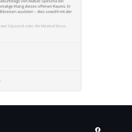
.Geburtstags von Matias Spescha ein
inmalige Klang dieses offenen Raums. Er
kreisen ausloten – dies sowohl mit der
wie Séjourné oder die Minimal Music
L