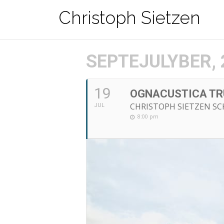
Zum
Christoph Sietzen
Inhalt
springen
SEPTEJULYBER, 
19
OGNACUSTICA TR
CHRISTOPH SIETZEN S
JUL
8:00 pm