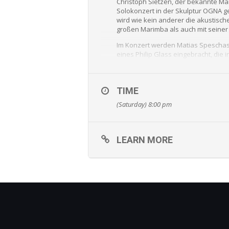
Christoph Sietzen, der bekannte Mar
Solokonzert in der Skulptur OGNA ge
wird wie kein anderer die akustisc
großen Marimba als auch mit seiner e
Im Konzert werden Matias Speschas 
eines Philip Glass eingebracht, die 
TIME
(Saturday) 8:00 pm
LEARN MORE