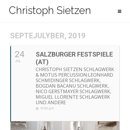
Zum
Christoph Sietzen
Inhalt
springen
SEPTEJULYBER, 2019
24
SALZBURGER FESTSPIELE
(AT)
JUL
CHRISTOPH SIETZEN SCHLAGWERK
& MOTUS PERCUSSION:LEONHARD
SCHMIDINGER SCHLAGWERK,
BOGDAN BACANU SCHLAGWERK,
NICO GERSTMAYER SCHLAGWERK,
MIGUEL LLORENTE SCHLAGWERK
UND ANDERE
10:00 pm