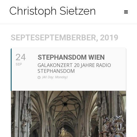
Zum
Christoph Sietzen
Inhalt
springen
SEPTESEPTEMBERBER, 2019
24
STEPHANSDOM WIEN
GALAKONZERT 20 JAHRE RADIO
SEP
STEPHANSDOM
(All Day: Monday)