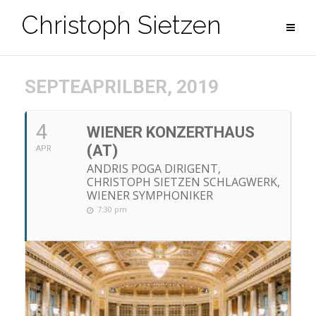
Zum
Christoph Sietzen
Inhalt
springen
SEPTEAPRILBER, 2019
4
WIENER KONZERTHAUS
(AT)
APR
ANDRIS POGA DIRIGENT,
CHRISTOPH SIETZEN SCHLAGWERK,
WIENER SYMPHONIKER
7:30 pm