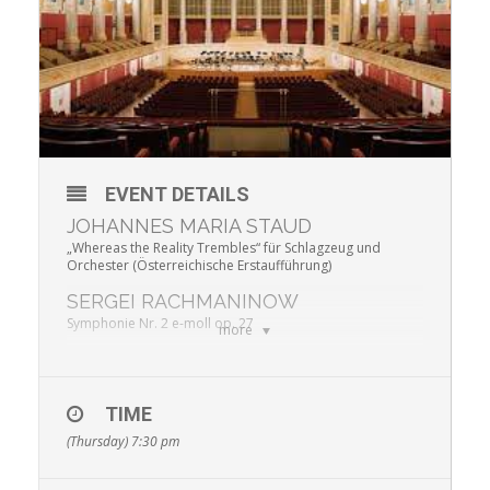
EVENT DETAILS
JOHANNES MARIA STAUD
„Whereas the Reality Trembles“ für Schlagzeug und
Orchester (Österreichische Erstaufführung)
SERGEI RACHMANINOW
Symphonie Nr. 2 e-moll op. 27
more
TIME
(Thursday) 7:30 pm