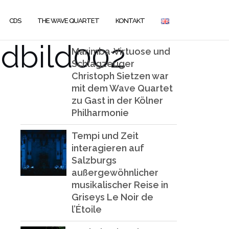
CDS
THE WAVE QUARTET
KONTAKT
dbild002
Marimba-Virtuose und
Schlagzeuger
Christoph Sietzen war
mit dem Wave Quartet
zu Gast in der Kölner
Philharmonie
Tempi und Zeit
interagieren auf
Salzburgs
außergewöhnlicher
musikalischer Reise in
Griseys Le Noir de
l’Étoile