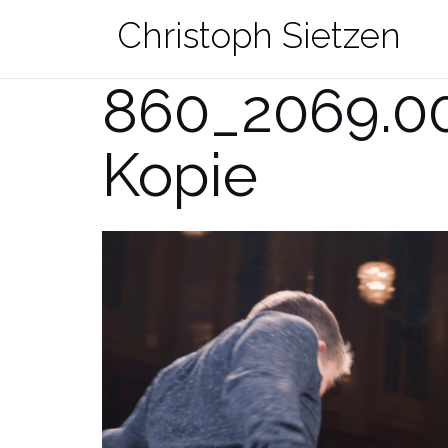
Zum
Christoph Sietzen
Inhalt
springen
860_2069.0
Kopie