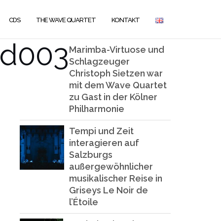
CDS
THE WAVE QUARTET
KONTAKT
ld003
Marimba-Virtuose und
Schlagzeuger
Christoph Sietzen war
mit dem Wave Quartet
zu Gast in der Kölner
Philharmonie
Tempi und Zeit
interagieren auf
Salzburgs
außergewöhnlicher
musikalischer Reise in
Griseys Le Noir de
l’Étoile