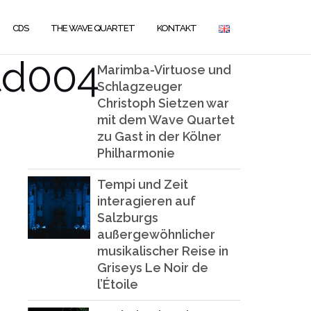
CDS
THE WAVE QUARTET
KONTAKT
ld004
Marimba-Virtuose und
Schlagzeuger
Christoph Sietzen war
mit dem Wave Quartet
zu Gast in der Kölner
Philharmonie
Tempi und Zeit
interagieren auf
Salzburgs
außergewöhnlicher
musikalischer Reise in
Griseys Le Noir de
l’Étoile