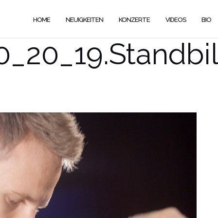
HOME
NEUIGKEITEN
KONZERTE
VIDEOS
BIO
0_20_19.Standbi