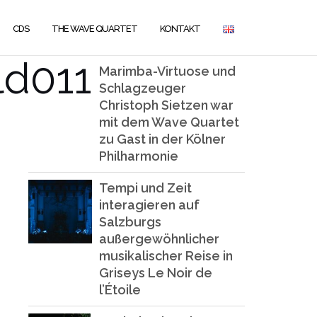
CDS
THE WAVE QUARTET
KONTAKT
ld011
Marimba-Virtuose und
Schlagzeuger
Christoph Sietzen war
mit dem Wave Quartet
zu Gast in der Kölner
Philharmonie
Tempi und Zeit
interagieren auf
Salzburgs
außergewöhnlicher
musikalischer Reise in
Griseys Le Noir de
l’Étoile