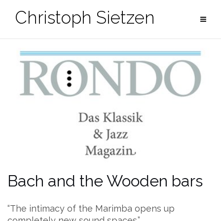
Zum
Christoph Sietzen
Inhalt
springen
Bach and the Wooden bars
“The intimacy of the Marimba opens up
completely new sound spaces.”