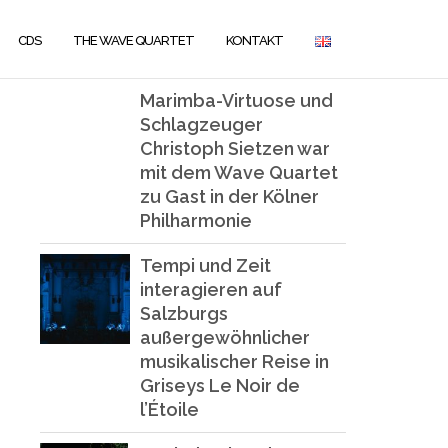
CDS
THE WAVE QUARTET
KONTAKT
Marimba-Virtuose und
Schlagzeuger
Christoph Sietzen war
mit dem Wave Quartet
zu Gast in der Kölner
Philharmonie
Tempi und Zeit
interagieren auf
Salzburgs
außergewöhnlicher
musikalischer Reise in
Griseys Le Noir de
l’Étoile