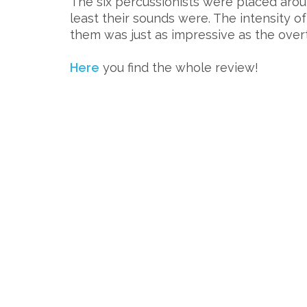
The six percussionists were placed around
least their sounds were. The intensity 
them was just as impressive as the overt
Here
you find the whole review!