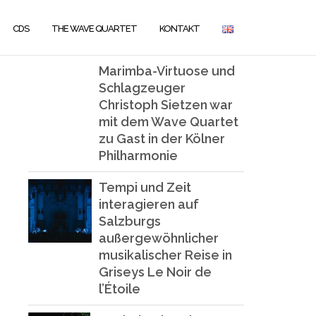
CDS
THE WAVE QUARTET
KONTAKT
Marimba-Virtuose und
Schlagzeuger
Christoph Sietzen war
mit dem Wave Quartet
zu Gast in der Kölner
Philharmonie
Tempi und Zeit
interagieren auf
Salzburgs
außergewöhnlicher
musikalischer Reise in
Griseys Le Noir de
l’Étoile