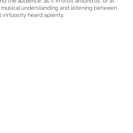
 the audience, as if in orbit around us, or at
of musical understanding and listening between
 virtuosity heard aplenty.