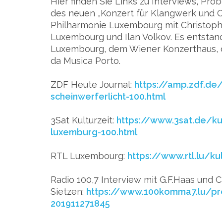
Hier finden Sie Links zu Interviews, Pr
des neuen „Konzert für Klangwerk und O
Philharmonie Luxembourg mit Christoph
Luxembourg und Ilan Volkov. Es entstan
Luxembourg, dem Wiener Konzerthaus, 
da Musica Porto.
ZDF Heute Journal:
https://amp.zdf.de/
scheinwerferlicht-100.html
3Sat Kulturzeit:
https://www.3sat.de/kul
luxemburg-100.html
RTL Luxembourg:
https://www.rtl.lu/k
Radio 100,7 Interview mit G.F.Haas und 
Sietzen:
https://www.100komma7.lu/p
201911271845