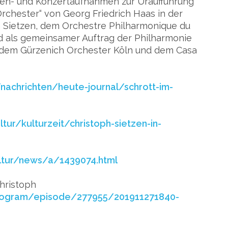
oben- und Konzertaufnahmen zur Uraufführung
rchester“ von Georg Friedrich Haas in der
 Sietzen, dem Orchestre Philharmonique du
d als gemeinsamer Auftrag der Philharmonie
dem Gürzenich Orchester Köln und dem Casa
nachrichten/heute-journal/schrott-im-
tur/kulturzeit/christoph-sietzen-in-
ultur/news/a/1439074.html
Christoph
rogram/episode/277955/201911271840-