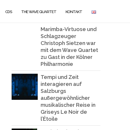
CDS
THE WAVE QUARTET
KONTAKT
Marimba-Virtuose und
Schlagzeuger
Christoph Sietzen war
mit dem Wave Quartet
zu Gast in der Kölner
Philharmonie
Tempi und Zeit
interagieren auf
Salzburgs
außergewöhnlicher
musikalischer Reise in
Griseys Le Noir de
l’Étoile